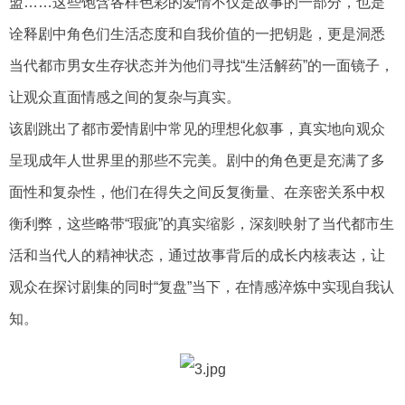
盟……这些饱含各样色彩的爱情不仅是故事的一部分，也是
诠释剧中角色们生活态度和自我价值的一把钥匙，更是洞悉
当代都市男女生存状态并为他们寻找“生活解药”的一面镜子，
让观众直面情感之间的复杂与真实。
该剧跳出了都市爱情剧中常见的理想化叙事，真实地向观众
呈现成年人世界里的那些不完美。剧中的角色更是充满了多
面性和复杂性，他们在得失之间反复衡量、在亲密关系中权
衡利弊，这些略带“瑕疵”的真实缩影，深刻映射了当代都市生
活和当代人的精神状态，通过故事背后的成长内核表达，让
观众在探讨剧集的同时“复盘”当下，在情感淬炼中实现自我认
知。